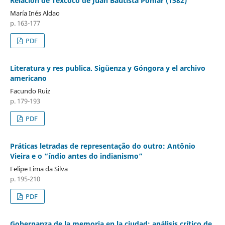
Relación de Texcoco de Juan Bautista Pomar (1582)
María Inés Aldao
p. 163-177
PDF
Literatura y res publica. Sigüenza y Góngora y el archivo
americano
Facundo Ruiz
p. 179-193
PDF
Práticas letradas de representação do outro: Antônio
Vieira e o “índio antes do indianismo”
Felipe Lima da Silva
p. 195-210
PDF
Gobernanza de la memoria en la ciudad: análisis crítico de