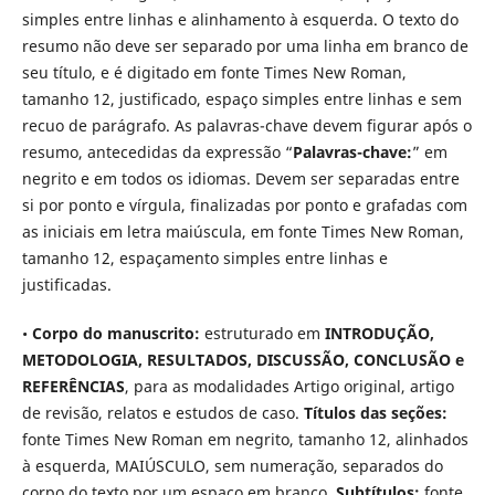
simples entre linhas e alinhamento à esquerda. O texto do
resumo não deve ser separado por uma linha em branco de
seu título, e é digitado em fonte Times New Roman,
tamanho 12, justificado, espaço simples entre linhas e sem
recuo de parágrafo. As palavras-chave devem figurar após o
resumo, antecedidas da expressão “
Palavras-chave:
” em
negrito e em todos os idiomas. Devem ser separadas entre
si por ponto e vírgula, finalizadas por ponto e grafadas com
as iniciais em letra maiúscula, em fonte Times New Roman,
tamanho 12, espaçamento simples entre linhas e
justificadas.
•
Corpo do manuscrito:
estruturado em
INTRODUÇÃO,
METODOLOGIA, RESULTADOS, DISCUSSÃO, CONCLUSÃO e
REFERÊNCIAS
, para as modalidades Artigo original, artigo
de revisão, relatos e estudos de caso.
Títulos das seções:
fonte Times New Roman em negrito, tamanho 12, alinhados
à esquerda, MAIÚSCULO, sem numeração, separados do
corpo do texto por um espaço em branco.
Subtítulos:
fonte