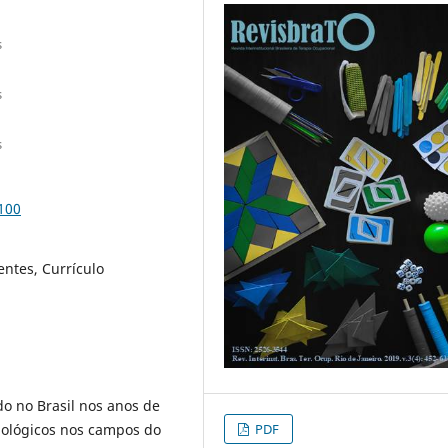
s
s
s
100
entes, Currículo
do no Brasil nos anos de
PDF
dológicos nos campos do