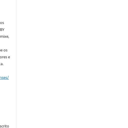
dos
 BY
emixe,
ue os
ores e
a.
nses/
crito