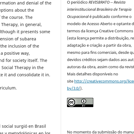
O periódico
REVISBRATO -- Revista
rmation and denial of the
interinstitucional Brasileira de Terapia
ceptions about the
Ocupacional
é publicado conforme o
f the course. The
modelo de Acesso Aberto e optante 
 Therapy, in general,
termos da licença Creative Commons
 although it presents some
(esta licença permite a distribuição, r
hension of subarea
adaptação e criação a partir da obra,
 the inclusion of the
mesmo para fins comerciais, desde q
 a positive way,
devidos créditos sejam dados aos aut
d for society itself. The
autoras da obra, assim como da revist
 Social Therapy in the
Mais detalhes disponíveis no
 it and consolidate it in.
site
http://creativecommons.org/lice
riculum.
by/3.0/
).
 social surgió en Brasil
No momento da submissão do manus
as y metodológicas en los