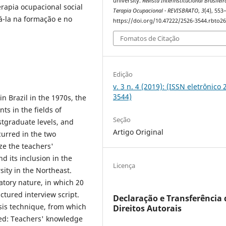
university.
Revista Interinstitucional Brasileir
rapia ocupacional social
Terapia Ocupacional - REVISBRATO
,
3
(4), 553
dá-la na formação e no
https://doi.org/10.47222/2526-3544.rbto2
Fomatos de Citação
Edição
v. 3 n. 4 (2019): (ISSN eletrônico 
3544)
 Brazil in the 1970s, the
ts in the fields of
Seção
tgraduate levels, and
Artigo Original
curred in the two
ze the teachers'
d its inclusion in the
Licença
sity in the Northeast.
ratory nature, in which 20
ctured interview script.
Declaração e Transferência 
sis technique, from which
Direitos Autorais
ted: Teachers' knowledge