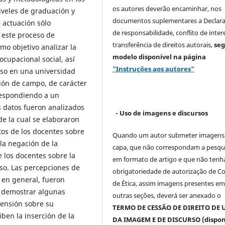
os autores deverão encaminhar, nos
iveles de graduación y
documentos suplementares a Declar
 actuación sólo
de responsabilidade, conflito de inter
 este proceso de
transferência de direitos autorais,
se
mo objetivo analizar la
modelo
disponivel na página
ocupacional social, así
"Instruções aos autores"
rso en una universidad
ción de campo, de carácter
 respondiendo a un
s datos fueron analizados
- Uso de imagens e discursos
 de la cual se elaboraron
tos de los docentes sobre
Quando um autor submeter imagens
 la negación de la
capa, que não correspondam a pesqu
e los docentes sobre la
em formato de artigo e que não ten
rso. Las percepciones de
obrigatoriedade de autorização de C
, en general, fueron
de Ética, assim imagens presentes e
de demostrar algunas
outras seções, deverá ser anexado o
rensión sobre su
TERMO DE CESSÃO DE DIREITO DE 
iben la inserción de la
DA IMAGEM E DE DISCURSO (dispon