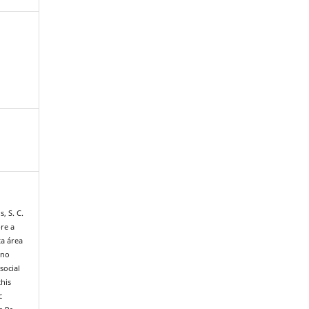
s, S. C.
bre a
ta área
 no
social
this
c