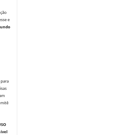
ação
esse e
gundo
 para
isas
ham
omitê
m
USO
ível