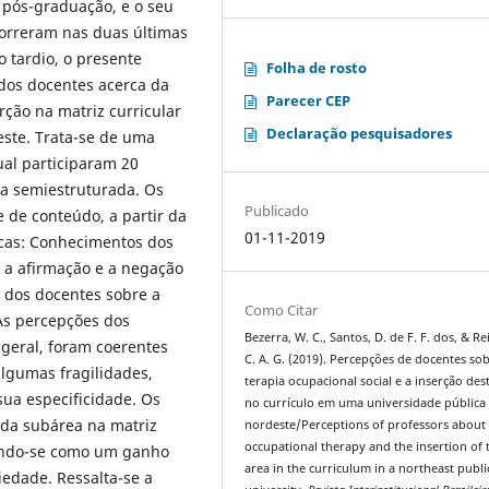
 pós-graduação, e o seu
orreram nas duas últimas
 tardio, o presente
Folha de rosto
 dos docentes acerca da
Parecer CEP
rção na matriz curricular
Declaração pesquisadores
ste. Trata-se de uma
ual participaram 20
ta semiestruturada. Os
Publicado
 de conteúdo, a partir da
01-11-2019
icas: Conhecimentos dos
e a afirmação e a negação
s dos docentes sobre a
Como Citar
 As percepções dos
Bezerra, W. C., Santos, D. de F. F. dos, & Rei
 geral, foram coerentes
C. A. G. (2019). Percepções de docentes so
algumas fragilidades,
terapia ocupacional social e a inserção des
ua especificidade. Os
no currículo em uma universidade pública
 da subárea na matriz
nordeste/Perceptions of professors about 
occupational therapy and the insertion of 
rando-se como um ganho
area in the curriculum in a northeast publi
iedade. Ressalta-se a