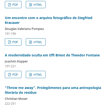
PDF
HTML
Um encontro com o arquivo fotográfico de Siegfried
Kracauer
Douglas Valeriano Pompeu
191-196
PDF
HTML
A modernidade oculta em Effi Briest de Theodor Fontane
Joachim Küpper
197-221
PDF
HTML
“Throw me away”. Prolegômenos para uma antropologia
literária do resíduo
Christian Moser
222-251