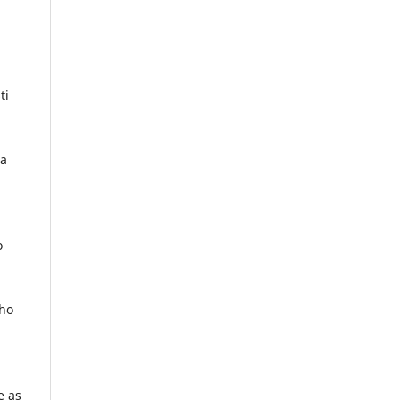
ti
da
,
o
lho
e as