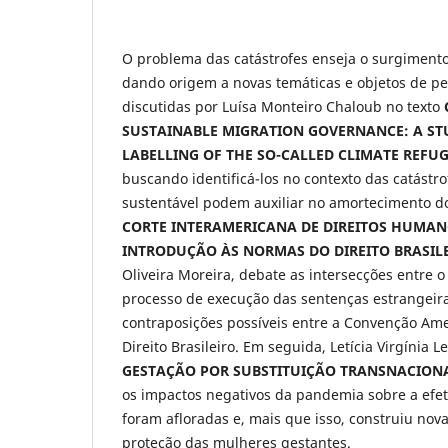
O problema das catástrofes enseja o surgimento
dando origem a novas temáticas e objetos de pes
discutidas por Luísa Monteiro Chaloub no texto
SUSTAINABLE MIGRATION GOVERNANCE: A ST
LABELLING OF THE SO-CALLED CLIMATE REFU
buscando identificá-los no contexto das catást
sustentável podem auxiliar no amortecimento d
CORTE INTERAMERICANA DE DIREITOS HUMANOS 
INTRODUÇÃO ÀS NORMAS DO DIREITO BRASIL
Oliveira Moreira, debate as intersecções entre o
processo de execução das sentenças estrangeira
contraposições possíveis entre a Convenção Am
Direito Brasileiro. Em seguida, Letícia Virgíni
GESTAÇÃO POR SUBSTITUIÇÃO TRANSNACIONAI
os impactos negativos da pandemia sobre a efe
foram afloradas e, mais que isso, construiu nova
proteção das mulheres gestantes.