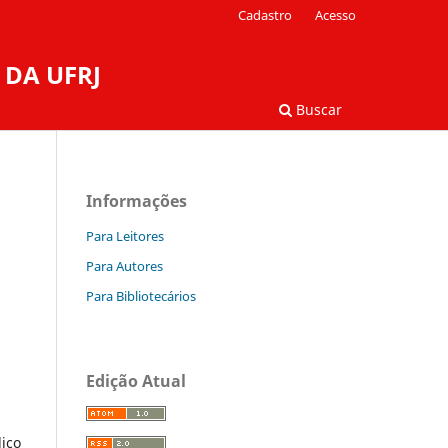
Cadastro
Acesso
 DA UFRJ
Buscar
Informações
Para Leitores
Para Autores
Para Bibliotecários
Edição Atual
dico