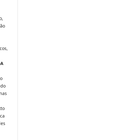
o,
são
cos,
DA
go
 do
 nas
xto
ica
des