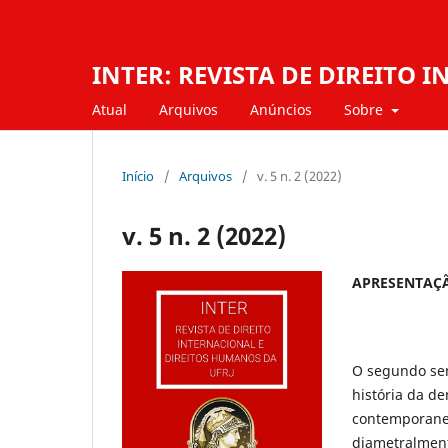
INTER: REVISTA DE DIREITO
Atual
Arquivos
Anúncios
Sobre
Início
/
Arquivos
/
v. 5 n. 2 (2022)
v. 5 n. 2 (2022)
APRESENTAÇÃ
O segundo sem
história da de
contemporaneid
diametralmente