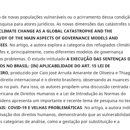
 de novas populações vulneráveis ou o acirramento dessa condiçã
quisa para atores jurídicos. As novas dimensões das catástrofes 
CLIMATE CHANGE AS A GLOBAL CATASTROPHE AND THE
UDY OF THE MAIN ASPECTS OF GOVERNANCE MODELS AND
GEES
. No artigo, a autora explora a categoria dos refugiados climáti
rofes e, principalmente, como diferentes modelos de governança
os problemas. O estudo intitulado
A EXECUÇÃO DAS SENTENÇAS 
NO BRASIL: (IN) APLICABILIDADE DO ART. 15 LEI DE
EIRO
, produzido por Caio José Arruda Amarante de Oliveira e Thia
 direito internacional e o direito brasileiro, observando as nuances
s no país. Para isso, os autores propõem uma discussão centrada
ericana de Direitos Humanos e a Lei de Introdução às Normas do
a Leidens apresenta um importante e recente tema de pesquisa no te
S: COVID-19 E VELHAS PROBLEMÁTICAS
. No artigo, a autora ind
tivação dos direitos humanos, demonstrando que as vulnerabilida
s categorias de análise, como a gestação por substituição e a