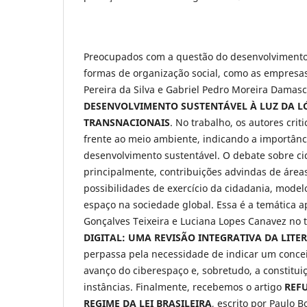
Preocupados com a questão do desenvolvimento 
formas de organização social, como as empresas,
Pereira da Silva e Gabriel Pedro Moreira Dama
DESENVOLVIMENTO SUSTENTÁVEL À LUZ DA LÓ
TRANSNACIONAIS
. No trabalho, os autores cri
frente ao meio ambiente, indicando a importânc
desenvolvimento sustentável. O debate sobre c
principalmente, contribuições advindas de áreas 
possibilidades de exercício da cidadania, modelos
espaço na sociedade global. Essa é a temática a
Gonçalves Teixeira e Luciana Lopes Canavez no 
DIGITAL: UMA REVISÃO INTEGRATIVA DA LITE
perpassa pela necessidade de indicar um concei
avanço do ciberespaço e, sobretudo, a constitui
instâncias. Finalmente, recebemos o artigo
REFU
REGIME DA LEI BRASILEIRA
, escrito por Paulo 