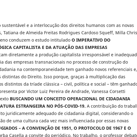
sustentável e a interlocução dos direitos humanos com as novas
 Tatiana de Almeida Freitas Rodrigues Cardoso Squeff, Milla Chris
sceno conduzem o estudo intitulado
O IMPERATIVO DO
GICA CAPITALISTA E DA ATUAÇÃO DAS EMPRESAS
ticam diretamente a produção capitalista irresponsável e inadequa
ia das empresas transnacionais no processo de construção do
idadania na contemporaneidade tem ganhado novos referenciais e
distintas do Direito. Isso porque, graças à multiplicação das
 distintos da tríade clássica – civil, política e social – têm ganhad
presenta por Victor Luiz Pereira de Andrade, Vanessa Corsetti
texto
BUSCANDO UM CONCEITO OPERACIONAL DE CIDADANIA
RATURA ESTRANGEIRA NO PÓS-COVID-19.
A contribuição do traba
to juridicamente adequado de cidadania digital, considerando o
ção de uma cultura cada vez mais influenciada por essas novas
GIADOS – A CONVENÇÃO DE 1951, O PROTOCOLO DE 1967 E O
Borba Casella a convite do periódico. No trabalho, o professor debat