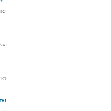
de
8-24
25-40
41-79
 THE