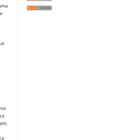
 uma
da
que
nio
sca
cam,
ço