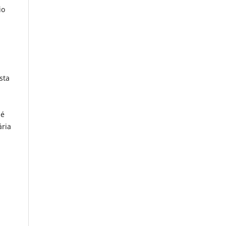
io
sta
 é
ária