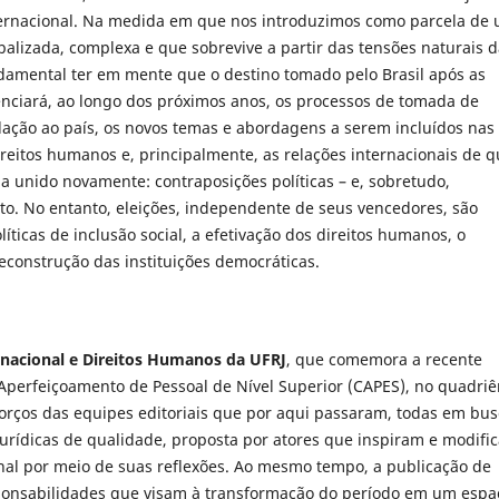
ternacional. Na medida em que nos introduzimos como parcela de
balizada, complexa e que sobrevive a partir das tensões naturais 
undamental ter em mente que o destino tomado pelo Brasil após as
uenciará, ao longo dos próximos anos, os processos de tomada de
lação ao país, os novos temas e abordagens a serem incluídos nas
reitos humanos e, principalmente, as relações internacionais de 
ja unido novamente: contraposições políticas – e, sobretudo,
o. No entanto, eleições, independente de seus vencedores, são
ticas de inclusão social, a efetivação dos direitos humanos, o
econstrução das instituições democráticas.
ernacional e Direitos Humanos da UFRJ
, que comemora a recente
Aperfeiçoamento de Pessoal de Nível Superior (CAPES), no quadriê
forços das equipes editoriais que por aqui passaram, todas em bu
rídicas de qualidade, proposta por atores que inspiram e modifi
onal por meio de suas reflexões. Ao mesmo tempo, a publicação de
onsabilidades que visam à transformação do período em um espa