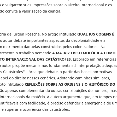
 divulgarem suas impressões sobre o Direito Internacional e os
o convite à valorização da ciência.
ria de Jürgen Poesche. No artigo intitulado
QUAL IUS COGENS É
o autor debate importantes aspectos da decolonialidade e a
m detrimento daquelas construídas pelos colonizadores. Na
apresenta o trabalho nomeado
A MATRIZ EPISTEMOLÓGICA COMO
TO INTERNACIONAL DAS CATÁSTROFES
. Escorado em referências
, o autor propõe mecanismos fundamentais à interpretação adequa
s Catástrofes" – área que debate, a partir das bases normativas
 papel do direito nesses cenários. Adotando caminhos similares,
xto intitulado
REFLEXÕES SOBRE AS ORIGENS E O HISTÓRICO DO
não apenas complementando outras contribuições do número, mas
 internacionais da matéria. A autora argumenta que, em tempos n
dentificáveis com facilidade, é preciso defender a emergência de u
r e superar a ocorrência das catástrofes.