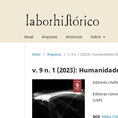
Atual
Arquivos
Anúncios
Sobre
Início
/
Arquivos
/
v. 9 n. 1 (2023): Humanidades Di
v. 9 n. 1 (2023): Humanidade
Editores-chef
Editoras conv
(USP)
DOI:
https://d