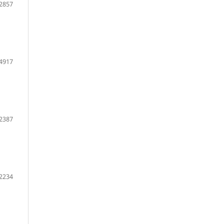
2857
4917
2387
2234