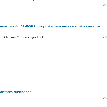
e5
cumentais do CE-DOHS: proposta para uma reconstrução com
de O. Novais Carneiro, Igor Leal
e5
s Cantares mexicanos
e5