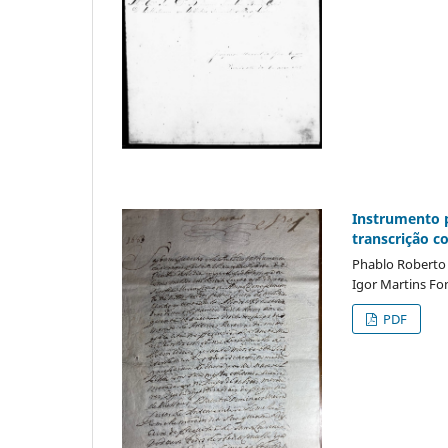
Instrumento p
transcrição c
Phablo Roberto M
Igor Martins Fo
PDF