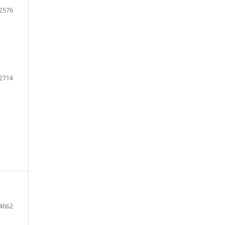
2576
2714
4662