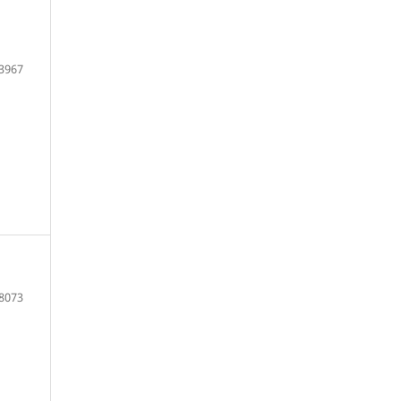
3967
8073