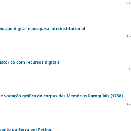
e5
ação digital e pesquisa interinstitucional
e5
stórico com recursos digitais
e5
de variação gráfica do corpus das Memórias Paroquiais (1758)
e5
mento do Serro em Python