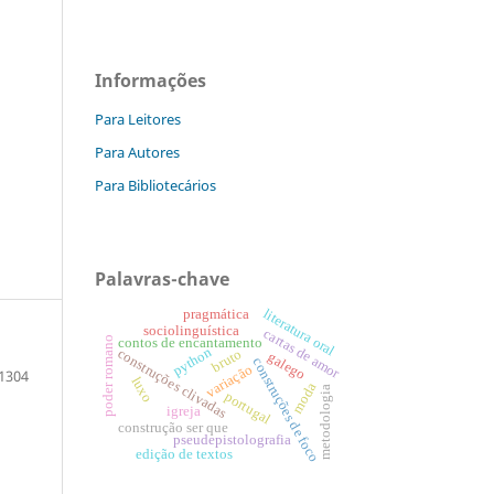
Informações
Para Leitores
Para Autores
Para Bibliotecários
Palavras-chave
literatura oral
pragmática
sociolinguística
cartas de amor
poder romano
contos de encantamento
python
bruto
construções clivadas
galego
construções de foco
variação
1304
luxo
moda
metodologia
portugal
igreja
construção ser que
pseudepistolografia
edição de textos