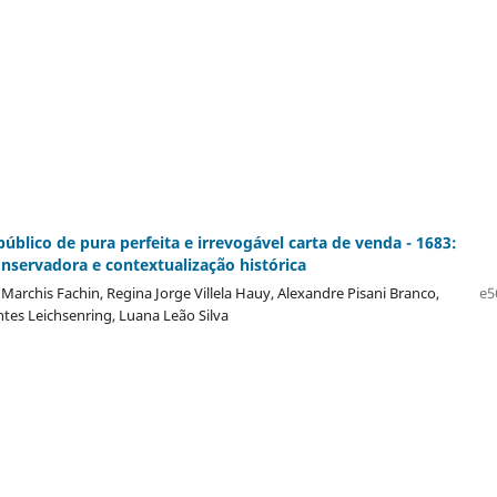
úblico de pura perfeita e irrevogável carta de venda - 1683:
onservadora e contextualização histórica
archis Fachin, Regina Jorge Villela Hauy, Alexandre Pisani Branco,
e5
ntes Leichsenring, Luana Leão Silva