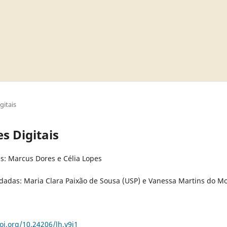
gitais
s Digitais
es: Marcus Dores e Célia Lopes
idadas: Maria Clara Paixão de Sousa (USP) e Vanessa Martins do M
oi.org/10.24206/lh.v9i1