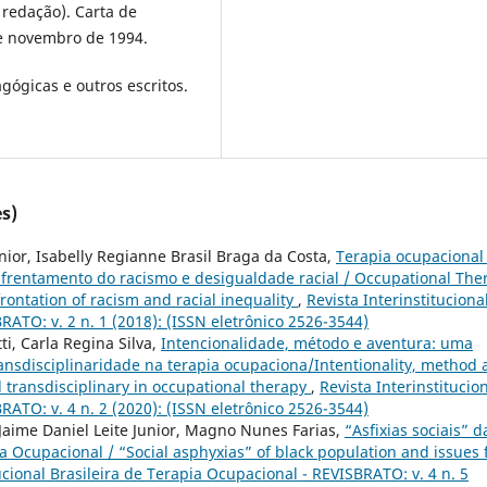
 redação). Carta de
de novembro de 1994.
gógicas e outros escritos.
s)
nior, Isabelly Regianne Brasil Braga da Costa,
Terapia ocupacional
nfrentamento do racismo e desigualdade racial / Occupational The
frontation of racism and racial inequality
,
Revista Interinstituciona
RATO: v. 2 n. 1 (2018): (ISSN eletrônico 2526-3544)
ti, Carla Regina Silva,
Intencionalidade, método e aventura: uma
ansdisciplinaridade na terapia ocupaciona/Intentionality, method
 transdisciplinary in occupational therapy
,
Revista Interinstitucio
RATO: v. 4 n. 2 (2020): (ISSN eletrônico 2526-3544)
Jaime Daniel Leite Junior, Magno Nunes Farias,
“Asfixias sociais” d
 Ocupacional / “Social asphyxias” of black population and issues 
ucional Brasileira de Terapia Ocupacional - REVISBRATO: v. 4 n. 5