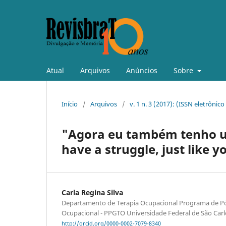
Atual
Arquivos
Anúncios
Sobre
Início
/
Arquivos
/
v. 1 n. 3 (2017): (ISSN eletrônic
"Agora eu também tenho u
have a struggle, just like y
Carla Regina Silva
Departamento de Terapia Ocupacional Programa de P
Ocupacional - PPGTO Universidade Federal de São Carl
http://orcid.org/0000-0002-7079-8340