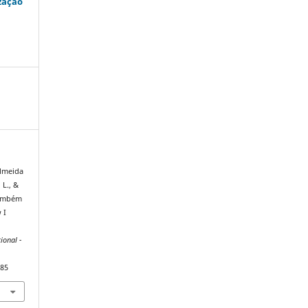
zação
 Almeida
 L., &
também
 I
ional -
185