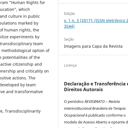
ogram “Human Rights for
ducation”, which
Edição
and culture in public
v. 1 n. 3 (2017): (ISSN eletrônico 
opulations marked by
3544)
 of human rights, the
bilize experiments by
Seção
 transdisciplinary team
Imagens para Capa da Revista
d methodological option of
 potentialities of the
active citizenship and
Licença
nership and criticality on
sitive actions. The
Declaração e Transferência 
 developed by team
Direitos Autorais
ive and transformative
O periódico
REVISBRATO -- Revista
interinstitucional Brasileira de Terapia
e, Transdisciplinarity
Ocupacional
é publicado conforme o
modelo de Acesso Aberto e optante 