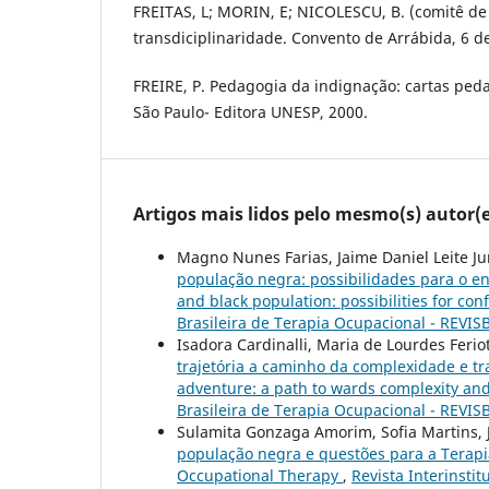
FREITAS, L; MORIN, E; NICOLESCU, B. (comitê de
transdiciplinaridade. Convento de Arrábida, 6 
FREIRE, P. Pedagogia da indignação: cartas peda
São Paulo- Editora UNESP, 2000.
Artigos mais lidos pelo mesmo(s) autor(e
Magno Nunes Farias, Jaime Daniel Leite Ju
população negra: possibilidades para o e
and black population: possibilities for con
Brasileira de Terapia Ocupacional - REVISB
Isadora Cardinalli, Maria de Lourdes Feriot
trajetória a caminho da complexidade e tr
adventure: a path to wards complexity and
Brasileira de Terapia Ocupacional - REVISB
Sulamita Gonzaga Amorim, Sofia Martins, 
população negra e questões para a Terapia
Occupational Therapy
,
Revista Interinstit