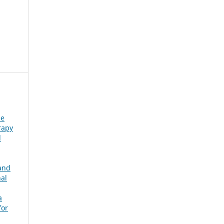
 e
rapy
l
 and
nal
a
for