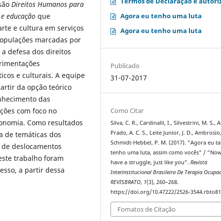
Termos de Declaração e autori
nsão
Direitos Humanos para
Agora eu tenho uma luta
a e educação
que
te e cultura em serviços
Agora eu tenho uma luta
 populações marcadas por
 a defesa dos direitos
rimentações
Publicado
icos e culturais. A equipe
31-07-2017
artir da opção teórico
onhecimento das
Como Citar
ações com foco no
tonomia. Como resultados
Silva, C. R., Cardinalli, I., Silvestrini, M. S.,
Prado, A. C. S., Leite Junior, J. D., Ambrosio,
a de temáticas dos
Schmidt-Hebbel, P. M. (2017). "Agora eu 
o de deslocamentos
tenho uma luta, assim como vocês" / “Now
este trabalho foram
have a struggle, just like you”.
Revista
sso, a partir dessa
Interinstitucional Brasileira De Terapia Ocupac
REVISBRATO
,
1
(3), 260–268.
https://doi.org/10.47222/2526-3544.rbto8
Fomatos de Citação