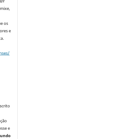
 BY
emixe,
ue os
ores e
a.
nses/
crito
ação
esse e
gundo