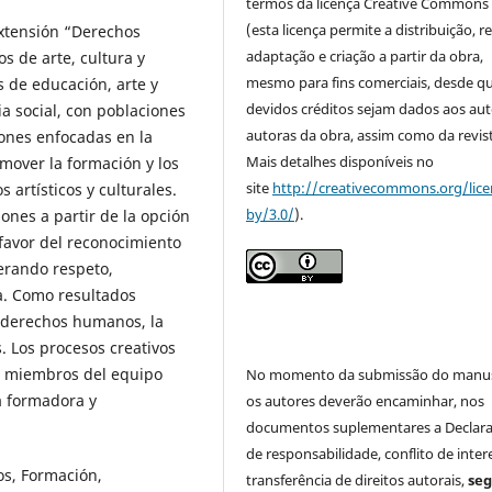
termos da licença Creative Commons
(esta licença permite a distribuição, r
Extensión “Derechos
adaptação e criação a partir da obra,
s de arte, cultura y
mesmo para fins comerciais, desde q
 de educación, arte y
devidos créditos sejam dados aos aut
ia social, con poblaciones
autoras da obra, assim como da revist
iones enfocadas en la
Mais detalhes disponíveis no
over la formación y los
site
http://creativecommons.org/lice
 artísticos y culturales.
by/3.0/
).
iones a partir de la opción
favor del reconocimiento
nerando respeto,
a. Como resultados
s derechos humanos, la
. Los procesos creativos
r miembros del equipo
No momento da submissão do manus
ia formadora y
os autores deverão encaminhar, nos
documentos suplementares a Declar
de responsabilidade, conflito de inter
os, Formación,
transferência de direitos autorais,
se