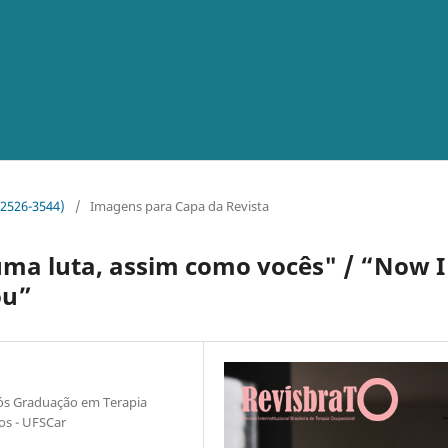
o 2526-3544)
/
Imagens para Capa da Revista
ma luta, assim como vocês" / “Now I
ou”
ós Graduação em Terapia
os - UFSCar