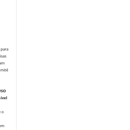
 para
isas
ham
omitê
m
USO
ível
 o
 em