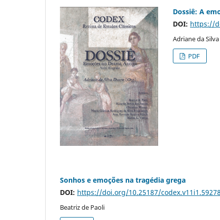
Dossiê: A emo
DOI:
https://
Adriane da Silva
PDF
Sonhos e emoções na tragédia grega
DOI:
https://doi.org/10.25187/codex.v11i1.5927
Beatriz de Paoli