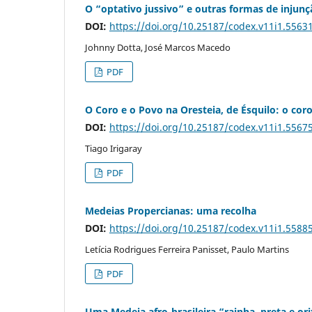
O “optativo jussivo” e outras formas de injunç
DOI:
https://doi.org/10.25187/codex.v11i1.5563
Johnny Dotta, José Marcos Macedo
PDF
O Coro e o Povo na Oresteia, de Ésquilo: o c
DOI:
https://doi.org/10.25187/codex.v11i1.5567
Tiago Irigaray
PDF
Medeias Propercianas: uma recolha
DOI:
https://doi.org/10.25187/codex.v11i1.5588
Letícia Rodrigues Ferreira Panisset, Paulo Martins
PDF
Uma Medeia afro-brasileira “rainha, preta e o