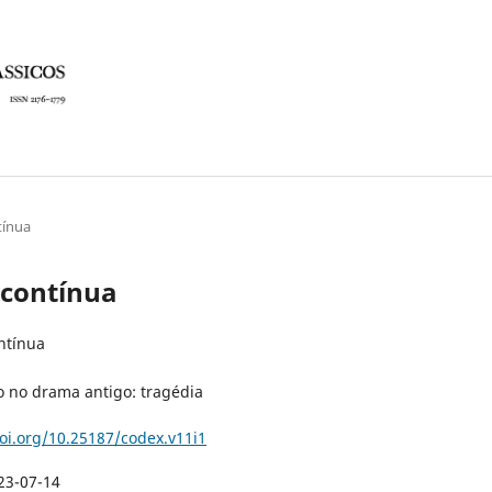
tínua
o contínua
ntínua
 no drama antigo: tragédia
doi.org/10.25187/codex.v11i1
23-07-14