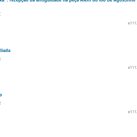
7
e111
líada
6
e111
ro
0
e111