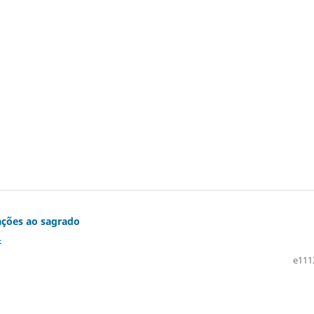
lações ao sagrado
4
e111