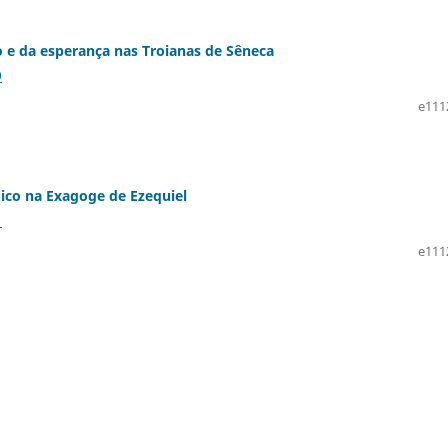
e da esperança nas Troianas de Sêneca
9
e111
ico na Exagoge de Ezequiel
1
e111