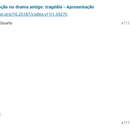
ção no drama antigo: tragédia – Apresentação
doi.org/10.25187/codex.v11i1.59275
 Duarte
e111
8
e111