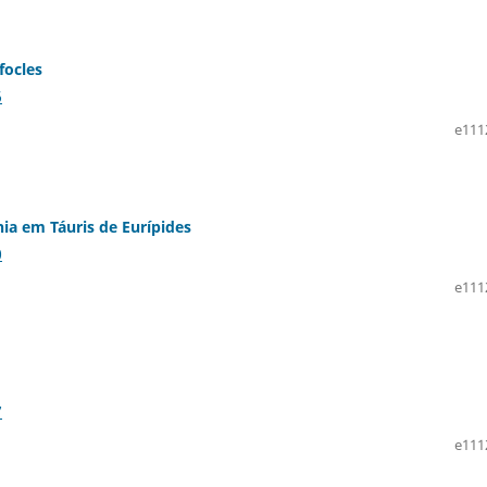
focles
6
e111
ia em Táuris de Eurípides
0
e111
7
e111