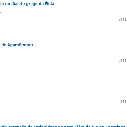
ão no dialeto grego da Élida
1
e111
oro de Agamêmnon
5
e111
5
e111
rixá”: recepção da antiguidade na peça Além do Rio de Agostinho