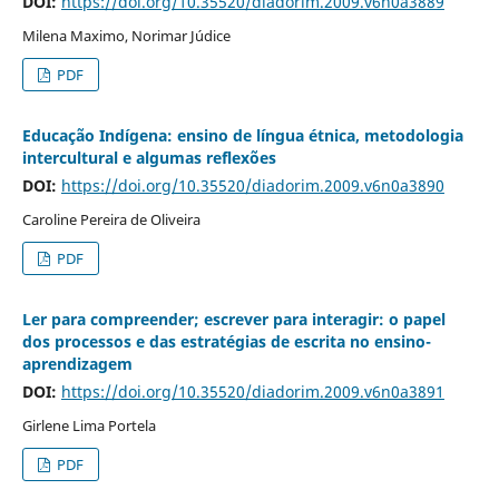
DOI:
https://doi.org/10.35520/diadorim.2009.v6n0a3889
Milena Maximo, Norimar Júdice
PDF
Educação Indígena: ensino de língua étnica, metodologia
intercultural e algumas reflexões
DOI:
https://doi.org/10.35520/diadorim.2009.v6n0a3890
Caroline Pereira de Oliveira
PDF
Ler para compreender; escrever para interagir: o papel
dos processos e das estratégias de escrita no ensino-
aprendizagem
DOI:
https://doi.org/10.35520/diadorim.2009.v6n0a3891
Girlene Lima Portela
PDF