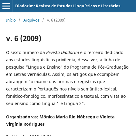
Diadorim: Revista de Estudos Linguísticos e Literários
Início
/
Arquivos
/
v. 6 (2009)
v. 6 (2009)
O sexto número da
Revista Diadorim
e o terceiro dedicado
aos estudos linguísticos privilegia, dessa vez, a linha de
pesquisa “Língua e Ensino” do Programa de Pós-Graduação
em Letras Vernáculas. Assim, os artigos que ocompõem
abrangem “o exame das normas e registros que
caracterizam o Português nos níveis semântico-lexical,
fonético-fonológico, morfossintático e textual, com vista ao
seu ensino como Língua 1 e Língua 2”.
Organizadoras: Mônica Maria Rio Nóbrega e Violeta
Virgínia Rodrigues