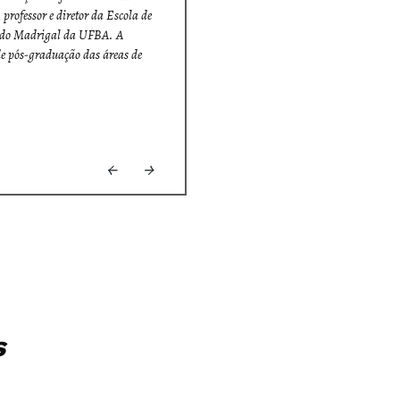
fessor e diretor da Escola de
 e do Madrigal da UFBA. A
de pós-graduação das áreas de
Próximo
Anterior
←
→
s