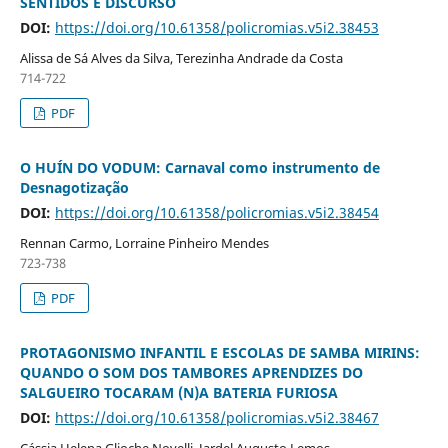
SENTIDOS E DISCURSO
DOI:
https://doi.org/10.61358/policromias.v5i2.38453
Alissa de Sá Alves da Silva, Terezinha Andrade da Costa
714-722
PDF
O HUÍN DO VODUM: Carnaval como instrumento de
Desnagotização
DOI:
https://doi.org/10.61358/policromias.v5i2.38454
Rennan Carmo, Lorraine Pinheiro Mendes
723-738
PDF
PROTAGONISMO INFANTIL E ESCOLAS DE SAMBA MIRINS:
QUANDO O SOM DOS TAMBORES APRENDIZES DO
SALGUEIRO TOCARAM (N)A BATERIA FURIOSA
DOI:
https://doi.org/10.61358/policromias.v5i2.38467
Cássia Helena Glioche Novelli, Jardel Augusto Lemos