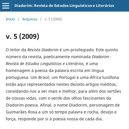
Diadorim: Revista de Estudos Linguísticos e Literários
Início
/
Arquivos
/
v. 5 (2009)
v. 5 (2009)
O leitor da
Revista Diadorim
é um privilegiado. Este quinto
número da revista, poeticamente nominada
Diadorim -
Revista de Estudos Linguísticos e Literários
, é uma
homenagem à poesia da palavra escrita em língua
portuguesa. Um Brasil, um Portugal e uma África lusófona
estão aqui representados nestes dezoito artigos inéditos,
convidando-nos a ver mais e melhor, para além dos sertões
de nossas vidas, com o verde dos olhos fascinantes da
Diadorim-poesia. Afinal, o nome Diadorim, personagem de
Guimarães Rosa a um só tempo palavra e rocha, desejo e
força, responde por si à poesia nossa de cada dia.