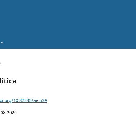
a
lítica
doi.org/10.37235/ae.n39
-08-2020