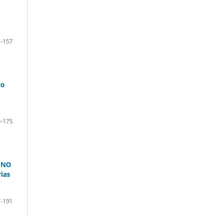
-157
lo
-175
UNO
ias
-191