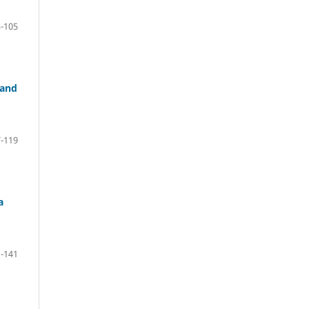
-105
 and
-119
a
-141