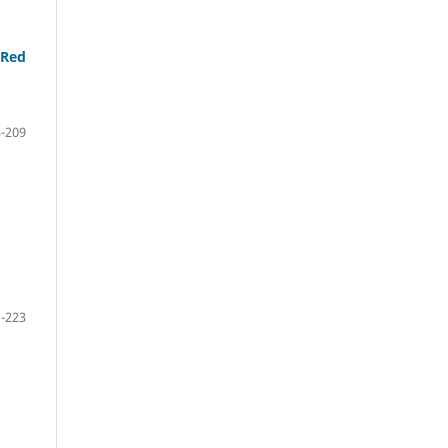
 Red
-209
-223