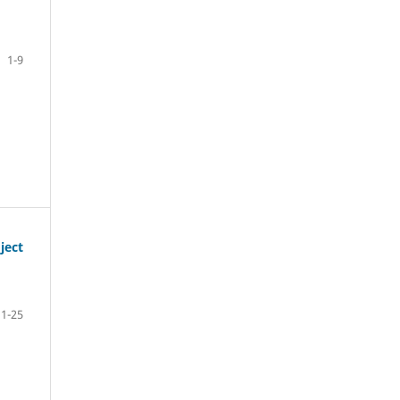
1-9
ject
11-25