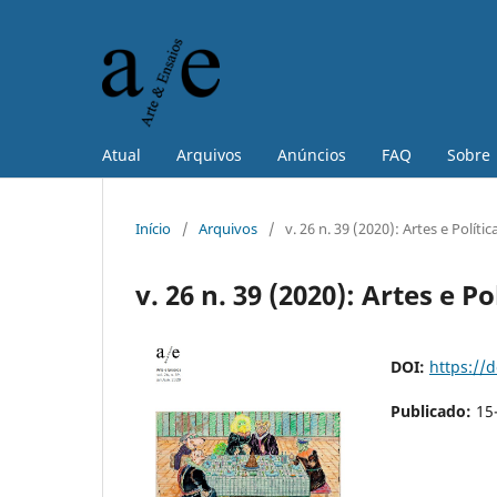
Atual
Arquivos
Anúncios
FAQ
Sobre
Início
/
Arquivos
/
v. 26 n. 39 (2020): Artes e Polític
v. 26 n. 39 (2020): Artes e Po
DOI:
https://
Publicado:
15