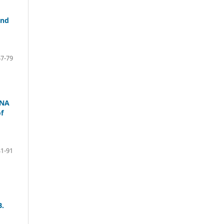
and
67-79
ANA
f
81-91
B.