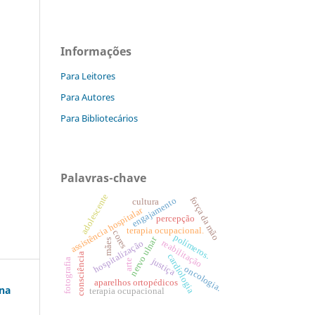
Informações
Para Leitores
Para Autores
Para Bibliotecários
Palavras-chave
adolescente
força da mão
engajamento
cultura
assistência hospitalar
percepção
terapia ocupacional.
cores
polímeros.
nervo ulnar
mães
reabilitação
hospitalização
consciência
cardiologia
justiça
fotografia
arte
oncologia.
aparelhos ortopédicos
 na
terapia ocupacional