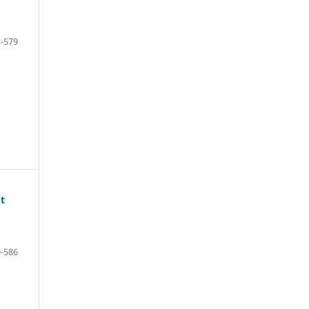
-579
t
-586