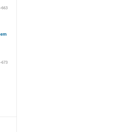
-663
s em
-673