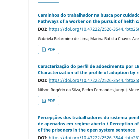
Caminhos do trabalhador na busca por cuidado 
Pathways of a worker on the pursuit of helth c
DOI:
https://doi.org/10.47222/2526-3544.rbto25
Gabriela Belarmino de Lima, Marina Batista Chaves Aze
PDF
Caracterização do perfil de adoecimento por 
Characterization of the profile of adoption by 
DOI:
https://doi.org/10.47222/2526-3544.rbto25
Nilson Rogério da Silva, Pedro Fernandes Junqui, Meire 
PDF
Percepções dos trabalhadores do sistema penite
de apenados em regime aberto / Perception of p
of the prisoners in the open system sentence
DOI:
https://doi.org/10.47222/2526-3544.rbto26