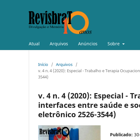
Atual
Arquivos
Anúncios
Sobre
Início
/
Arquivos
/
v. 4 n. 4 (2020): Especial - Trabalho e Terapia Ocupaci
3544)
v. 4 n. 4 (2020): Especial -
interfaces entre saúde e 
eletrônico 2526-3544)
Publicado:
30