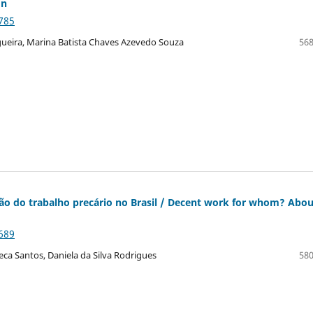
on
785
ogueira, Marina Batista Chaves Azevedo Souza
568
ão do trabalho precário no Brasil / Decent work for whom? Abou
689
ca Santos, Daniela da Silva Rodrigues
580