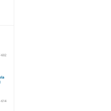
-602
ola
l
-614