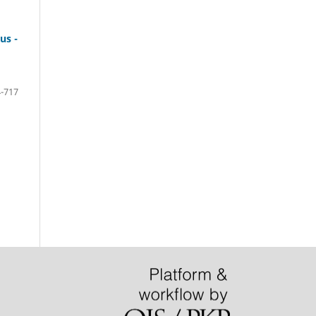
us -
-717