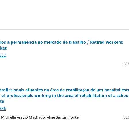
dos a permanência no mercado de trabalho / Retired workers:
rket
552
587
rofissionais atuantes na área de reabilitação de um hospital esc
e of professionals working in the area of rehabilitation of a schoo
ate
586
Mithielle Araújo Machado, Aline Sarturi Ponte
603