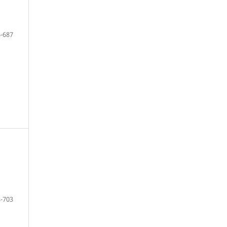
-687
-703