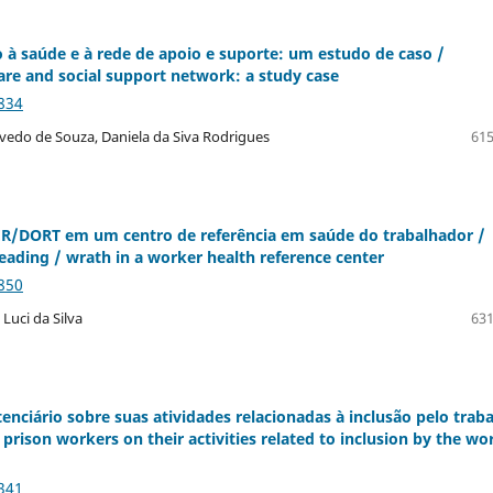
à saúde e à rede de apoio e suporte: um estudo de caso /
are and social support network: a study case
834
vedo de Souza, Daniela da Siva Rodrigues
615
LER/DORT em um centro de referência em saúde do trabalhador /
reading / wrath in a worker health reference center
850
Luci da Silva
631
nciário sobre suas atividades relacionadas à inclusão pelo trab
rison workers on their activities related to inclusion by the wo
341