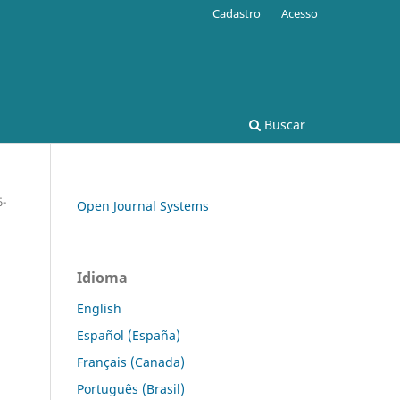
Cadastro
Acesso
Buscar
6-
Open Journal Systems
Idioma
English
Español (España)
Français (Canada)
Português (Brasil)