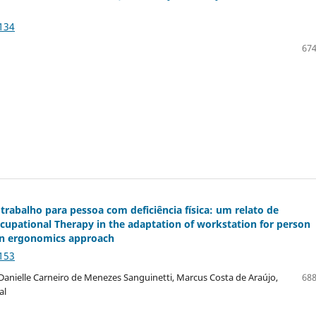
134
674
rabalho para pessoa com deficiência física: um relato de
upational Therapy in the adaptation of workstation for person
 on ergonomics approach
153
Danielle Carneiro de Menezes Sanguinetti, Marcus Costa de Araújo,
688
al