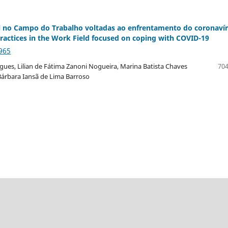
al no Campo do Trabalho voltadas ao enfrentamento do coronavír
actices in the Work Field focused on coping with COVID-19
965
gues, Lilian de Fátima Zanoni Nogueira, Marina Batista Chaves
704
 Bárbara Iansã de Lima Barroso