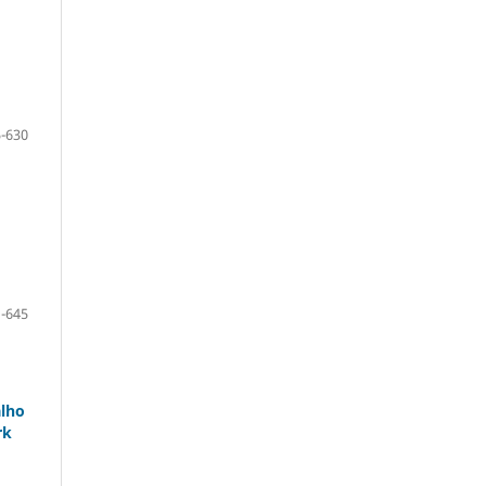
-630
-645
alho
rk