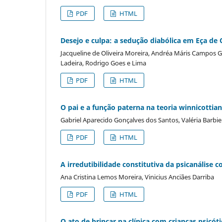
PDF
HTML
Desejo e culpa: a sedução diabólica em Eça de 
Jacqueline de Oliveira Moreira, Andréa Máris Campos G
Ladeira, Rodrigo Goes e Lima
PDF
HTML
O pai e a função paterna na teoria winnicottia
Gabriel Aparecido Gonçalves dos Santos, Valéria Barbi
PDF
HTML
A irredutibilidade constitutiva da psicanálise
Ana Cristina Lemos Moreira, Vinicius Anciães Darriba
PDF
HTML
O ato de brincar na clínica com crianças psicóti