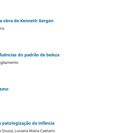
na obra de Kenneth Gergen
era
fluências do padrão de beleza
Tagliamento
ismo
a patologização da infância
e Souza, Luciana Maria Caetano