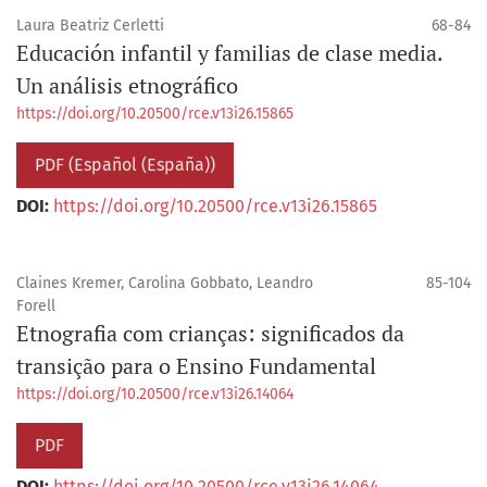
Laura Beatriz Cerletti
68-84
Educación infantil y familias de clase media.
Un análisis etnográfico
https://doi.org/10.20500/rce.v13i26.15865
PDF (Español (España))
DOI:
https://doi.org/10.20500/rce.v13i26.15865
Claines Kremer, Carolina Gobbato, Leandro
85-104
Forell
Etnografia com crianças: significados da
transição para o Ensino Fundamental
https://doi.org/10.20500/rce.v13i26.14064
PDF
DOI:
https://doi.org/10.20500/rce.v13i26.14064