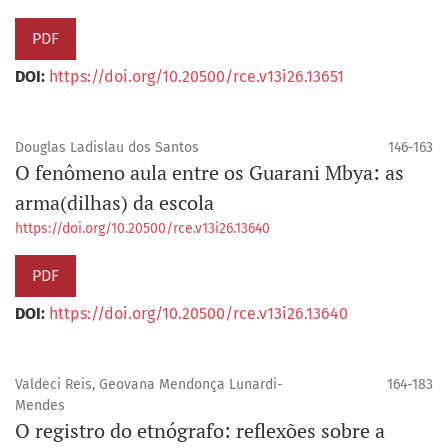
PDF
DOI:
https://doi.org/10.20500/rce.v13i26.13651
Douglas Ladislau dos Santos
146-163
O fenômeno aula entre os Guarani Mbya: as
arma(dilhas) da escola
https://doi.org/10.20500/rce.v13i26.13640
PDF
DOI:
https://doi.org/10.20500/rce.v13i26.13640
Valdeci Reis, Geovana Mendonça Lunardi-
164-183
Mendes
O registro do etnógrafo: reflexões sobre a