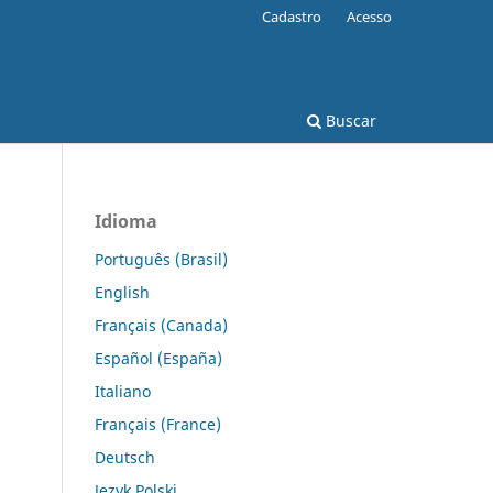
Cadastro
Acesso
Buscar
Idioma
Português (Brasil)
English
Français (Canada)
Español (España)
Italiano
Français (France)
Deutsch
Język Polski