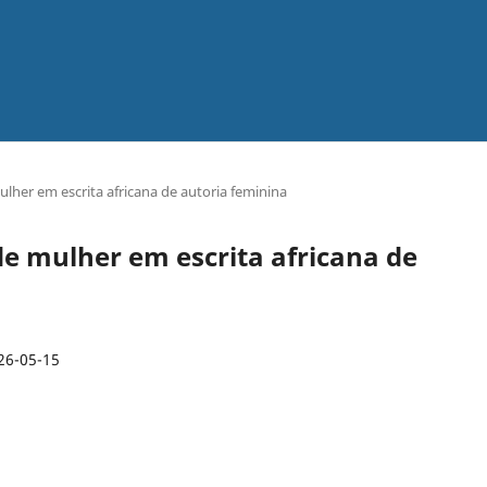
ulher em escrita africana de autoria feminina
 de mulher em escrita africana de
26-05-15