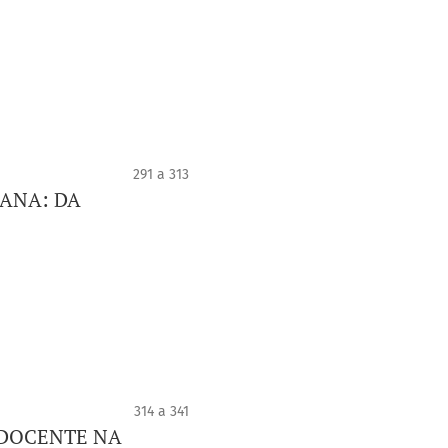
291 a 313
ANA: DA
314 a 341
DOCENTE NA