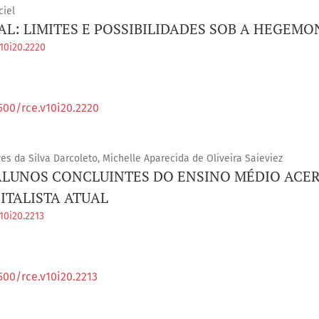
iel
L: LIMITES E POSSIBILIDADES SOB A HEGEMO
v10i20.2220
500/rce.v10i20.2220
es da Silva Darcoleto, Michelle Aparecida de Oliveira Saieviez
ALUNOS CONCLUINTES DO ENSINO MÉDIO ACE
ITALISTA ATUAL
10i20.2213
500/rce.v10i20.2213