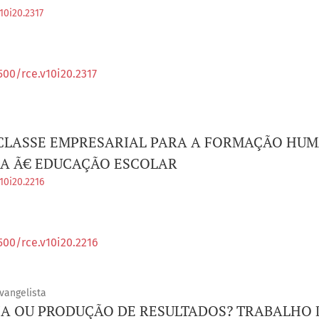
10i20.2317
500/rce.v10i20.2317
CLASSE EMPRESARIAL PARA A FORMAÇÃO HUM
CA Ã€ EDUCAÇÃO ESCOLAR
10i20.2216
500/rce.v10i20.2216
vangelista
 OU PRODUÇÃO DE RESULTADOS? TRABALHO 