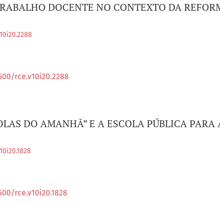
TRABALHO DOCENTE NO CONTEXTO DA REFOR
v10i20.2288
500/rce.v10i20.2288
LAS DO AMANHÃ” E A ESCOLA PÚBLICA PARA 
10i20.1828
500/rce.v10i20.1828